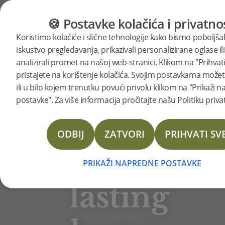
KATEGORIJE
VODIČ ZA PODOVE
PROI
🍪 Postavke kolačića i privatno
BJELIN STORIES
Koristimo kolačiće i slične tehnologije kako bismo poboljšal
Design
iskustvo pregledavanja, prikazivali personalizirane oglase ili
analizirali promet na našoj web-stranici. Klikom na "Prihvati
Choosing the right floor is a
pristajete na korištenje kolačića. Svojim postavkama možete
crucial element of any interior
pro’s
ili u bilo kojem trenutku povući privolu klikom na "Prikaži 
design project. Quality and
postavke". Za više informacija pročitajte našu Politiku priva
durability are key factors as they
tips
form the basis of the room’s
ODBIJ
ZATVORI
PRIHVATI SV
functionality and aesthetic appeal.
for
According to interior designer,
PRIKAŽI NAPREDNE POSTAVKE
Camilla Fritz Grundelius at
Kantikant, “It also becomes the
lasting
basis for an interior and should
work both with the wall colour and
the furniture.”