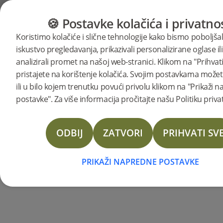
KATEGORIJE
VODIČ ZA PODOVE
PROI
🍪 Postavke kolačića i privatnos
Predivni i
Koristimo kolačiće i slične tehnologije kako bismo poboljšal
iskustvo pregledavanja, prikazivali personalizirane oglase ili
lako
analizirali promet na našoj web-stranici. Klikom na "Prihvati
pristajete na korištenje kolačića. Svojim postavkama možete
ili u bilo kojem trenutku povući privolu klikom na "Prikaži 
složivi
postavke". Za više informacija pročitajte našu Politiku priva
parketi
ODBIJ
ZATVORI
PRIHVATI SV
PRIKAŽI NAPREDNE POSTAVKE