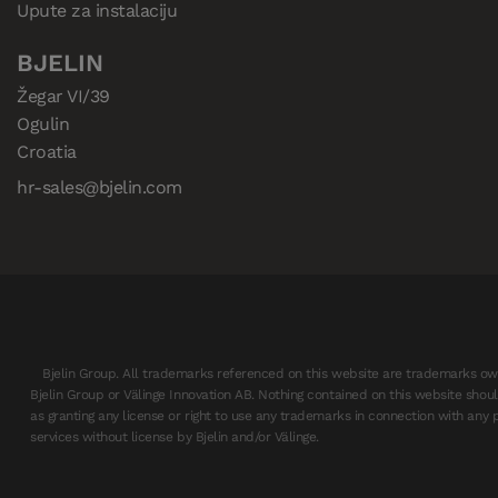
Upute za instalaciju
BJELIN
Žegar VI/39

Ogulin

Croatia
hr-sales@bjelin.com
Bjelin Group. All trademarks referenced on this website are trademarks ow
Bjelin Group or Välinge Innovation AB. Nothing contained on this website sho
as granting any license or right to use any trademarks in connection with any 
services without license by Bjelin and/or Välinge.