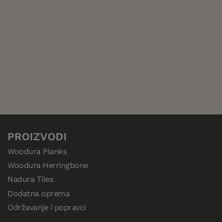
energija. Ništa ne propada.
Sav otpad u proizvodnji može se reciklirati i pretvoriti u ma
punjenje u novim podovima. Time se otpad svodi na naj
mjeru uz maksimalno povećanje količine podova po kubi
sirovine.
Sirovinu nabavljamo iz odgovorno upravljanih šuma u koji
obrađuje lokalno. To rezultira kraćim prijevoznim putovan
istovremeno osigurava lokalna radna mjesta.
PROIZVODI
Woodura Planks
Woodura Herringbone
Nadura Tiles
Dodatna oprema
Održavanje i popravci