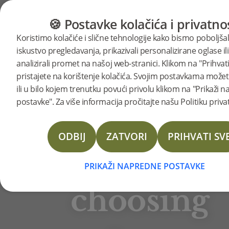
KATEGORIJE
VODIČ ZA PODOVE
PROI
🍪 Postavke kolačića i privatno
BJELIN STORIES
Koristimo kolačiće i slične tehnologije kako bismo poboljšal
A
iskustvo pregledavanja, prikazivali personalizirane oglase ili
analizirali promet na našoj web-stranici. Klikom na "Prihvati
Markus and Karolina Lintala,
pristajete na korištenje kolačića. Svojim postavkama možete
accompanied by their labradoodle
couple’s
ili u bilo kojem trenutku povući privolu klikom na "Prikaži 
Signe, recently searched for the
postavke". Za više informacija pročitajte našu Politiku priva
ideal flooring solution. They
journey
wanted an aesthetically appealing
ODBIJ
ZATVORI
PRIHVATI SV
floor that would also suit their
to
active lifestyle and chose Bjelin's
PRIKAŽI NAPREDNE POSTAVKE
hardened oak floor, LARVIK.
choosing