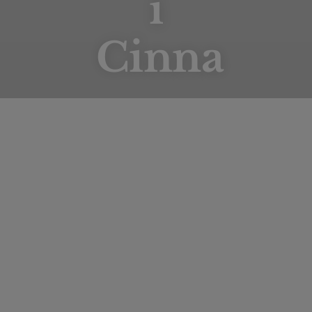
i
Cinna