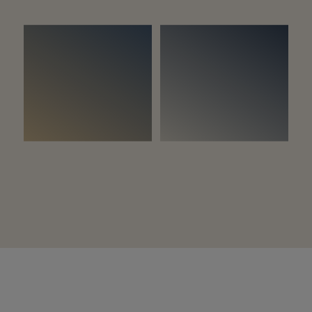
Na slici:
Woodura Planks NORRLIA 3.0 XXL