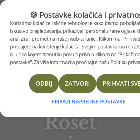
KATEGORIJE
VODIČ ZA PODOVE
PROI
🍪 Postavke kolačića i privatno
BJELIN STORIES
Koristimo kolačiće i slične tehnologije kako bismo poboljšal
Suvremen
iskustvo pregledavanja, prikazivali personalizirane oglase ili
analizirali promet na našoj web-stranici. Klikom na "Prihvati
Uranjamo u svijet suvremenog
pristajete na korištenje kolačića. Svojim postavkama možete
dizajna i održivosti s Ericom
elegancija
ili u bilo kojem trenutku povući privolu klikom na "Prikaži 
Rennessonom, direktorom tvrtke
postavke". Za više informacija pročitajte našu Politiku priva
Ligne Roset i Cinna u Francuskoj.
u
Eric razgovara o partnerstvu s
ODBIJ
ZATVORI
PRIHVATI SV
Bjelin Francuskom i odabiru
Ligne
učvršćenog drvenog poda
PRIKAŽI NAPREDNE POSTAVKE
NORRLIA 3.0 XXL za njihove
izložbene prostore.
Roset