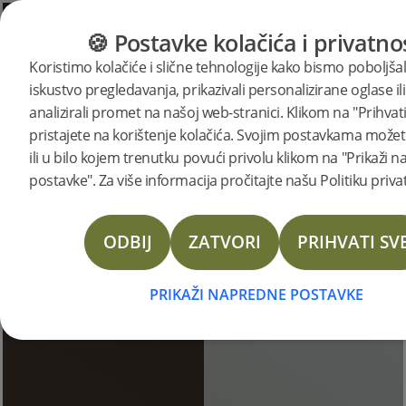
KATEGORIJE
VODIČ ZA PODOVE
PROI
🍪 Postavke kolačića i privatno
Koristimo kolačiće i slične tehnologije kako bismo poboljšal
iskustvo pregledavanja, prikazivali personalizirane oglase ili
Bjelinove priče
analizirali promet na našoj web-stranici. Klikom na "Prihvati
pristajete na korištenje kolačića. Svojim postavkama možete
ili u bilo kojem trenutku povući privolu klikom na "Prikaži 
postavke". Za više informacija pročitajte našu Politiku priva
ODBIJ
ZATVORI
PRIHVATI SV
PRIKAŽI NAPREDNE POSTAVKE