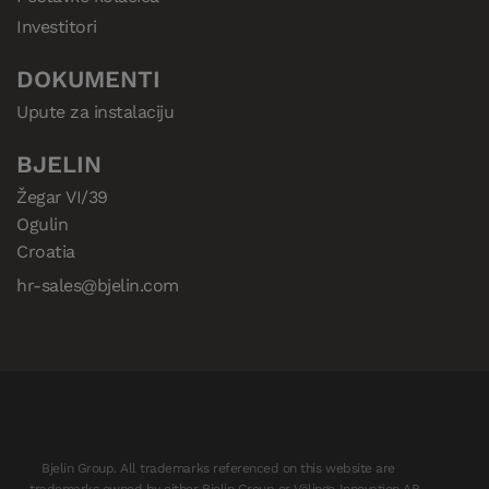
Investitori
DOKUMENTI
Upute za instalaciju
BJELIN
Žegar VI/39

Ogulin

Croatia
hr-sales@bjelin.com
Bjelin Group. All trademarks referenced on this website are