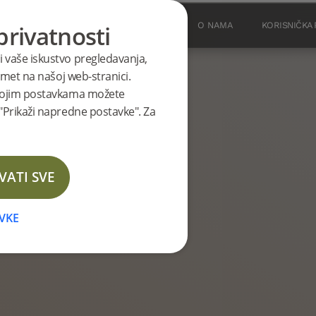
privatnosti
OVE
PROIZVODI
INSPIRACIJE
O NAMA
KORISNIČKA
li vaše iskustvo pregledavanja,
promet na našoj web-stranici.
. Svojim postavkama možete
a "Prikaži napredne postavke". Za
VATI SVE
VKE