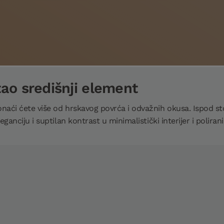
tao središnji element
aći ćete više od hrskavog povrća i odvažnih okusa. Ispod stolo
ganciju i suptilan kontrast u minimalistički interijer i poliran