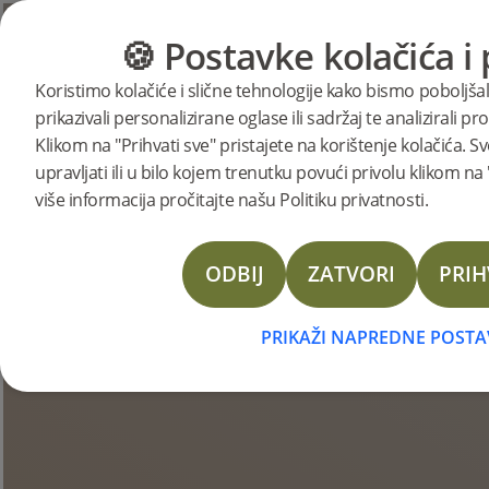
🍪 Postavke kolačića i 
KATEGORIJE
VODIČ ZA POD
Koristimo kolačiće i slične tehnologije kako bismo poboljša
prikazivali personalizirane oglase ili sadržaj te analizirali 
Bjelinove priče
Klikom na "Prihvati sve" pristajete na korištenje kolačića
upravljati ili u bilo kojem trenutku povući privolu klikom n
više informacija pročitajte našu Politiku privatnosti.
ODBIJ
ZATVORI
PRIH
PRIKAŽI NAPREDNE POSTA