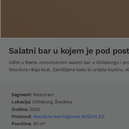
Salatni bar u kojem je pod pos
Uđite u Beets, novootvoreni salatni bar u Göteborgu i pron
Woodura riblja kost. Zamišljena kako bi unijela toplinu, ele
Segment:
Restorani
Lokacija:
Göteborg, Švedska
Godina:
2025
Proizvod:
Woodura Herringbone SKEDVI 2.0
Površina:
30 m²