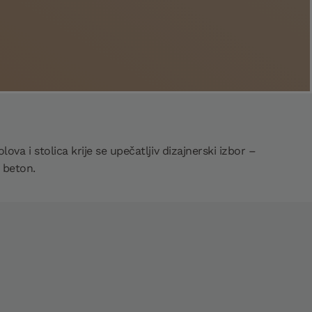
va i stolica krije se upečatljiv dizajnerski izbor –
i beton.