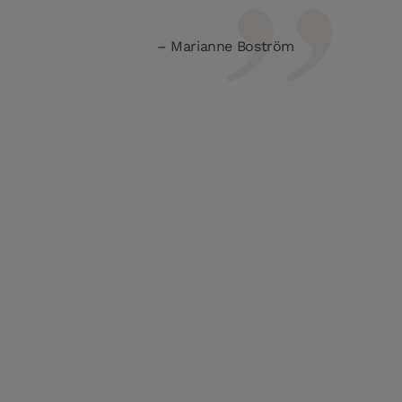
Marianne Boström
Od izložbenog prostora do…
doma