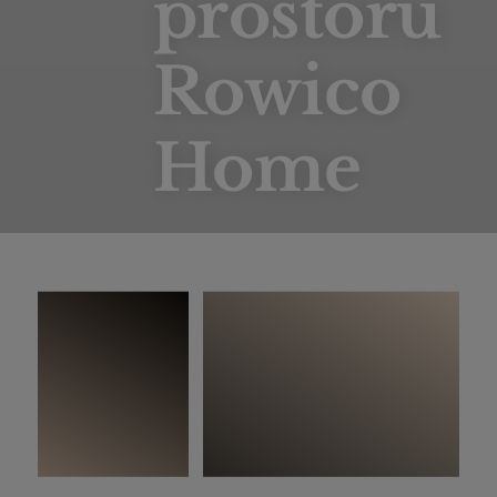
prostoru
Rowico
Home