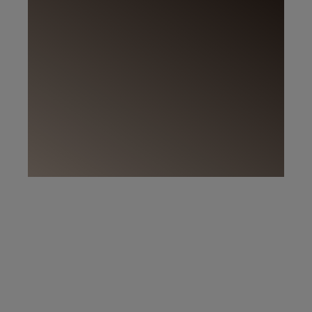
Na slici:
Woodura Planks GRYBY 3.0 XXL