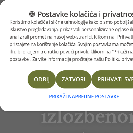
KATEGORIJE
VODIČ ZA PODOVE
PROI
🍪 Postavke kolačića i privatno
BJELIN STORIES
Koristimo kolačiće i slične tehnologije kako bismo poboljšal
"Ljubav
iskustvo pregledavanja, prikazivali personalizirane oglase ili
analizirali promet na našoj web-stranici. Klikom na "Prihvati
pristajete na korištenje kolačića. Svojim postavkama možete
prema
ili u bilo kojem trenutku povući privolu klikom na "Prikaži 
postavke". Za više informacija pročitajte našu Politiku priva
domu"
ODBIJ
ZATVORI
PRIHVATI SV
u
PRIKAŽI NAPREDNE POSTAVKE
Rowico Homeu
izložben