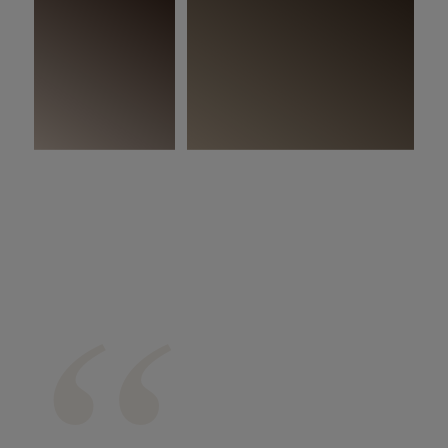
Na slici:
Woodura Planks GRYBY 3.0 XXL