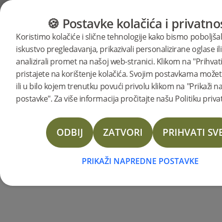
KATEGORIJE
VODIČ ZA PODOVE
PROI
🍪 Postavke kolačića i privatno
BJELIN STORIES
Koristimo kolačiće i slične tehnologije kako bismo poboljšal
Dizajnira
iskustvo pregledavanja, prikazivali personalizirane oglase ili
analizirali promet na našoj web-stranici. Klikom na "Prihvati
Kreativnost je vodilja inovacije,
pristajete na korištenje kolačića. Svojim postavkama možete
posebice kada su u pitanju
s
ili u bilo kojem trenutku povući privolu klikom na "Prikaži 
podovi. Za voditelja dizajna tvrtke
postavke". Za više informacija pročitajte našu Politiku priva
BJELIN, Emanuela Lidberga,
prirodom
inspiracija se crpi iz sirove ljepote
ODBIJ
ZATVORI
PRIHVATI SV
prirode. Razgovarali smo s ovim
vizionarom industrije podova
PRIKAŽI NAPREDNE POSTAVKE
koji otkriva proces dizajna, način
održivosti kao i dolazeće trendove
koji će oblikovati industriju
podova u cjelini.