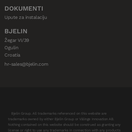
DOKUMENTI
Upute za instalaciju
BJELIN
Žegar VI/39

Ogulin

Croatia
hr-sales@bjelin.com
Bjelin Group. All trademarks referenced on this website are
trademarks owned by either Bjelin Group or Välinge Innovation AB.
Nothing contained on this website should be construed as granting any
license or right to use any trademarks in connection with any products