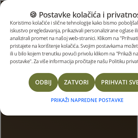
KATEGORIJE
VODIČ ZA PODOVE
PROI
🍪 Postavke kolačića i privatno
Koristimo kolačiće i slične tehnologije kako bismo poboljšal
iskustvo pregledavanja, prikazivali personalizirane oglase ili
Bjelinove priče
analizirali promet na našoj web-stranici. Klikom na "Prihvati
pristajete na korištenje kolačića. Svojim postavkama možete
ili u bilo kojem trenutku povući privolu klikom na "Prikaži 
postavke". Za više informacija pročitajte našu Politiku priva
ODBIJ
ZATVORI
PRIHVATI SV
PRIKAŽI NAPREDNE POSTAVKE