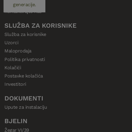
Priče iz Bjelina
generacije.
Kontaktirajte nas
SLUŽBA ZA KORISNIKE
Služba za korisnike
Uzorci
Maloprodaja
Politika privatnosti
Kolačići
Postavke kolačića
Investitori
DOKUMENTI
Upute za instalaciju
BJELIN
Žegar VI/39
