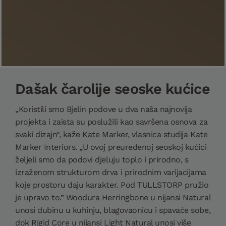
Dašak čarolije seoske kućice
„Koristili smo Bjelin podove u dva naša najnovija
projekta i zaista su poslužili kao savršena osnova za
svaki dizajn“, kaže Kate Marker, vlasnica studija Kate
Marker Interiors. „U ovoj preuređenoj seoskoj kućici
željeli smo da podovi djeluju toplo i prirodno, s
izraženom strukturom drva i prirodnim varijacijama
koje prostoru daju karakter. Pod TULLSTORP pružio
je upravo to.” Woodura Herringbone u nijansi Natural
unosi dubinu u kuhinju, blagovaonicu i spavaće sobe,
dok Rigid Core u nijansi Light Natural unosi više