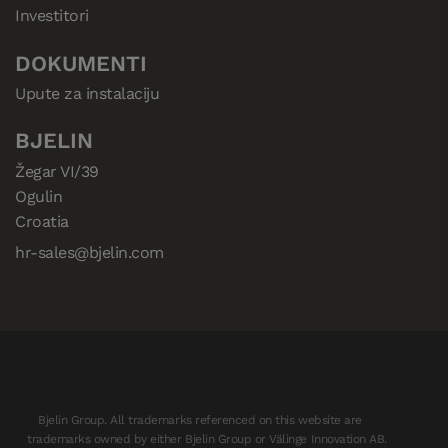
Investitori
DOKUMENTI
Upute za instalaciju
BJELIN
Žegar VI/39

Ogulin

Croatia
hr-sales@bjelin.com
Bjelin Group. All trademarks referenced on this website are
trademarks owned by either Bjelin Group or Välinge Innovation AB.