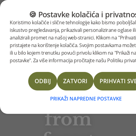
KATEGORIJE
VODIČ ZA PODOVE
PROI
🍪 Postavke kolačića i privatno
BJELIN STORIES
Koristimo kolačiće i slične tehnologije kako bismo poboljšal
The
iskustvo pregledavanja, prikazivali personalizirane oglase ili
analizirali promet na našoj web-stranici. Klikom na "Prihvati
pristajete na korištenje kolačića. Svojim postavkama možete
Wood is highly in demand,
path
ili u bilo kojem trenutku povući privolu klikom na "Prikaži 
but do we really have enough
postavke". Za više informacija pročitajte našu Politiku priva
trees in the forest to cover
of
the wants and needs of
ODBIJ
ZATVORI
PRIHVATI SV
everyone? The owners of
innovatio
Bjelin analyzed this question
PRIKAŽI NAPREDNE POSTAVKE
two decades ago and
from
concluded that no; especially
the slow growing oak trees