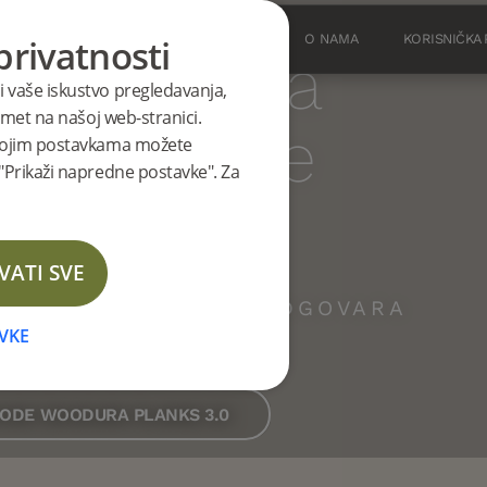
privatnosti
OVE
PROIZVODI
INSPIRACIJE
O NAMA
KORISNIČKA
ke klase za
li vaše iskustvo pregledavanja,
promet na našoj web-stranici.
e unutarnje
. Svojim postavkama možete
a "Prikaži napredne postavke". Za
ostore
VATI SVE
SE KOJA NAJBOLJE ODGOVARA
M PROSTORU
VKE
VODE WOODURA PLANKS 3.0