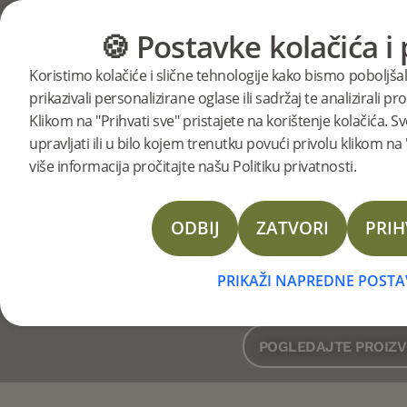
🍪 Postavke kolačića i 
KATEGORIJE
VODIČ ZA POD
Raznoli
Koristimo kolačiće i slične tehnologije kako bismo poboljša
prikazivali personalizirane oglase ili sadržaj te analizirali 
različit
Klikom na "Prihvati sve" pristajete na korištenje kolačića
upravljati ili u bilo kojem trenutku povući privolu klikom n
više informacija pročitajte našu Politiku privatnosti.
pr
ODBIJ
ZATVORI
PRIH
VODIČ ZA ODABIR KLA
VAŠE
PRIKAŽI NAPREDNE POSTA
POGLEDAJTE PROIZ